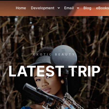
Home
Development
Email
Blog
eBooks
EXOTIC BEAUTY
LATEST TRIP