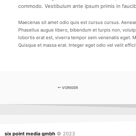
commodo. Vestibulum ante ipsum primis in faucibus
Maecenas sit amet odio quis est cursus cursus. Aenean b
Phasellus augue libero, bibendum et turpis non, volutpat
lobortis erat est, viverra tempor sem venenatis eget. M
Quisque et massa erat. Integer eget odio vel velit effici
VORIGER
six point media gmbh
© 2023